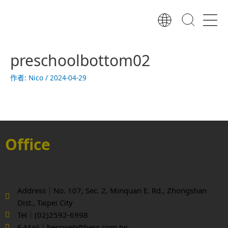
跳
至
主
要
內
preschoolbottom02
容
作者:
Nico
/
2024-04-29
Office
Address｜No. 107, Sec. 2, Minquan E. Rd., Zhongshan
Dist., Taipei City
Tel｜(02)2592-6998
E-Mail｜hessweb@hess.com.tw