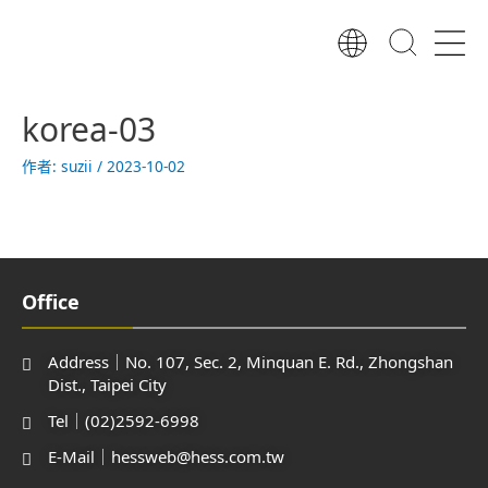
跳
至
主
要
內
korea-03
容
作者:
suzii
/
2023-10-02
Office
Address｜No. 107, Sec. 2, Minquan E. Rd., Zhongshan
Dist., Taipei City
Tel｜(02)2592-6998
E-Mail｜hessweb@hess.com.tw