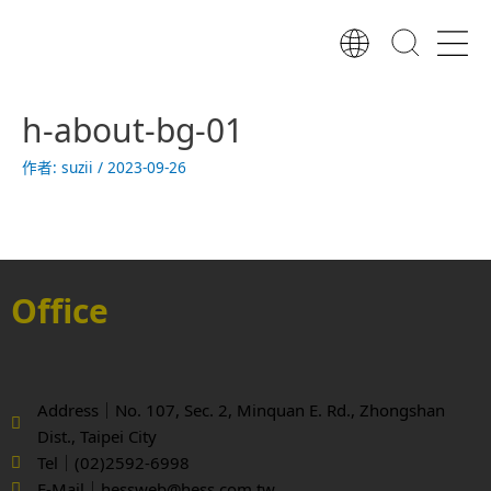
跳
至
主
要
內
h-about-bg-01
容
作者:
suzii
/
2023-09-26
Office
Address｜No. 107, Sec. 2, Minquan E. Rd., Zhongshan
Dist., Taipei City
Tel｜(02)2592-6998
E-Mail｜hessweb@hess.com.tw