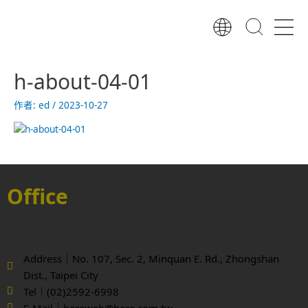
跳
至
主
要
內
h-about-04-01
容
作者:
ed
/
2023-10-27
Office
Address｜No. 107, Sec. 2, Minquan E. Rd., Zhongshan
Dist., Taipei City
Tel｜(02)2592-6998
E-Mail｜hessweb@hess.com.tw